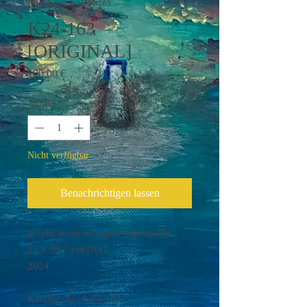
Artikelnummer: K24-163
K24-163
[ORIGINAL]
Preis
100,00 €
Anzahl
*
Nicht verfügbar
Benachrichtigen lassen
acrylic paint on paper +stamp ink
21 x 29.7 cm [A4]
2024
Katalog-Nr.: K24-163